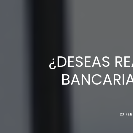
¿DESEAS R
BANCARIA
23 FEB