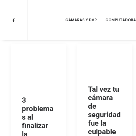
CÁMARAS Y DVR
COMPUTADORA
Tal vez tu
cámara
3
de
problema
seguridad
s al
fue la
finalizar
culpable
la