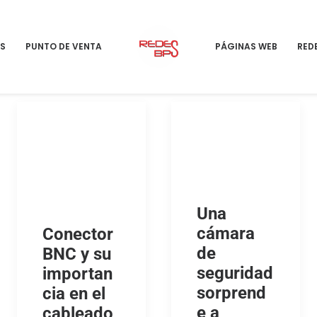
S
PUNTO DE VENTA
PÁGINAS WEB
RED
Una
cámara
Conector
de
BNC y su
seguridad
importan
sorprend
cia en el
e a
cableado