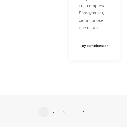
de la empresa
Enregyas.net,
dio a conocer
que están…
by administrador
1
2
3
…
5