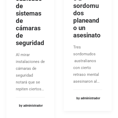
sordomu
de
dos
sistemas
planeand
de
o un
cámaras
asesinato
de
seguridad
Tres
sordomudos
Al mirar
australianos
instalaciones de
con cierto
cámaras de
retraso mental
seguridad
asesinaron al…
notará que se
repiten ciertos…
by administrador
by administrador